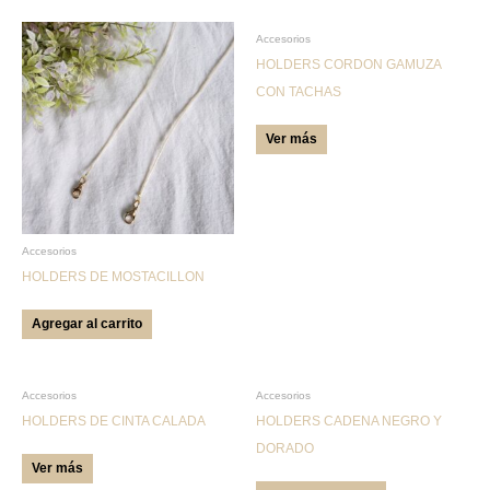
Este
Accesorios
producto
HOLDERS CORDON GAMUZA
tiene
CON TACHAS
múltiples
Ver más
variantes.
Las
opciones
se
pueden
Accesorios
HOLDERS DE MOSTACILLON
elegir
en
Agregar al carrito
la
página
de
Este
Accesorios
Accesorios
producto
producto
HOLDERS DE CINTA CALADA
HOLDERS CADENA NEGRO Y
tiene
DORADO
Ver más
múltiples